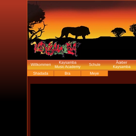
Kaysamba
Ãœber
Willkommen
Schule
Music Academy
Kaysamba
Shadada
Bra
Meye